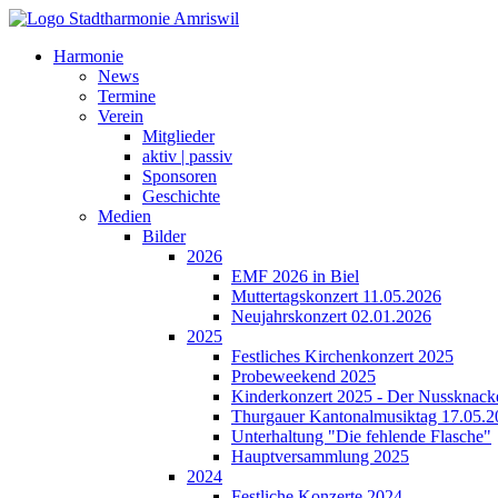
Harmonie
News
Termine
Verein
Mitglieder
aktiv | passiv
Sponsoren
Geschichte
Medien
Bilder
2026
EMF 2026 in Biel
Muttertagskonzert 11.05.2026
Neujahrskonzert 02.01.2026
2025
Festliches Kirchenkonzert 2025
Probeweekend 2025
Kinderkonzert 2025 - Der Nussknack
Thurgauer Kantonalmusiktag 17.05.
Unterhaltung "Die fehlende Flasche"
Hauptversammlung 2025
2024
Festliche Konzerte 2024