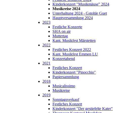
Kinderkonzert "Musikmäuse" 2024
Musikreise 2024
Unterhaltung 2024 - Gstohle Guet
Hauptversammlung 2024
2023
Festliche Konzerte
SHA on air
Muttertag
Kant. Musikfest Märstetten
2022
Festliches Konzert 2022
Kant. Musikfest Emmen LU
Konzertabend
2021
Festliches Konzert
Kinderkonzert "Pinocchio"
Papiersammlung
2018
Musicalissimo
Musikreise
2019
Sonntagsverkauf
Festliches Konzert
Kinderkonzert "Der gestiefelte Kater"