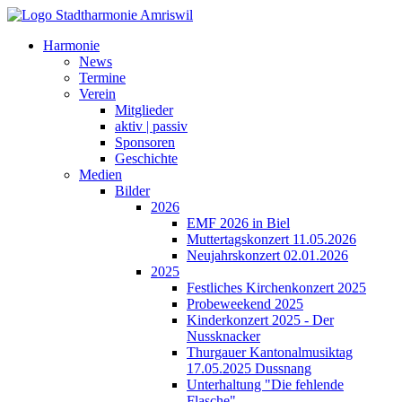
Harmonie
News
Termine
Verein
Mitglieder
aktiv | passiv
Sponsoren
Geschichte
Medien
Bilder
2026
EMF 2026 in Biel
Muttertagskonzert 11.05.2026
Neujahrskonzert 02.01.2026
2025
Festliches Kirchenkonzert 2025
Probeweekend 2025
Kinderkonzert 2025 - Der
Nussknacker
Thurgauer Kantonalmusiktag
17.05.2025 Dussnang
Unterhaltung "Die fehlende
Flasche"