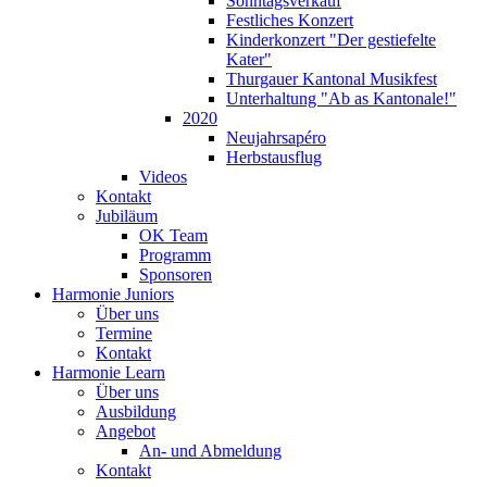
Sonntagsverkauf
Festliches Konzert
Kinderkonzert "Der gestiefelte
Kater"
Thurgauer Kantonal Musikfest
Unterhaltung "Ab as Kantonale!"
2020
Neujahrsapéro
Herbstausflug
Videos
Kontakt
Jubiläum
OK Team
Programm
Sponsoren
Harmonie Juniors
Über uns
Termine
Kontakt
Harmonie Learn
Über uns
Ausbildung
Angebot
An- und Abmeldung
Kontakt