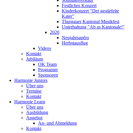
Sonntagsverkauf
Festliches Konzert
Kinderkonzert "Der gestiefelte
Kater"
Thurgauer Kantonal Musikfest
Unterhaltung "Ab as Kantonale!"
2020
Neujahrsapéro
Herbstausflug
Videos
Kontakt
Jubiläum
OK Team
Programm
Sponsoren
Harmonie Juniors
Über uns
Termine
Kontakt
Harmonie Learn
Über uns
Ausbildung
Angebot
An- und Abmeldung
Kontakt