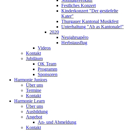
Sonntagsverkauf
Festliches Konzert
Kinderkonzert "Der gestiefelte
Kater"
Thurgauer Kantonal Musikfest
Unterhaltung "Ab as Kantonale!"
2020
Neujahrsapéro
Herbstausflug
Videos
Kontakt
Jubiläum
OK Team
Programm
Sponsoren
Harmonie Juniors
Über uns
Termine
Kontakt
Harmonie Learn
Über uns
Ausbildung
Angebot
An- und Abmeldung
Kontakt