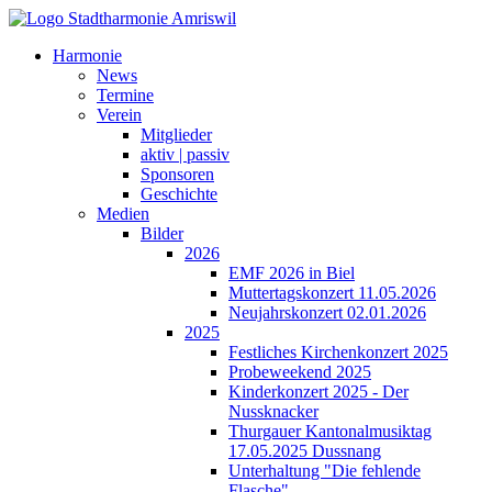
Harmonie
News
Termine
Verein
Mitglieder
aktiv | passiv
Sponsoren
Geschichte
Medien
Bilder
2026
EMF 2026 in Biel
Muttertagskonzert 11.05.2026
Neujahrskonzert 02.01.2026
2025
Festliches Kirchenkonzert 2025
Probeweekend 2025
Kinderkonzert 2025 - Der
Nussknacker
Thurgauer Kantonalmusiktag
17.05.2025 Dussnang
Unterhaltung "Die fehlende
Flasche"