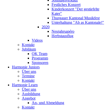
Sonntagsverkauf
Festliches Konzert
Kinderkonzert "Der gestiefelte
Kater"
Thurgauer Kantonal Musikfest
Unterhaltung "Ab as Kantonale!"
2020
Neujahrsapéro
Herbstausflug
Videos
Kontakt
Jubiläum
OK Team
Programm
Sponsoren
Harmonie Juniors
Über uns
Termine
Kontakt
Harmonie Learn
Über uns
Ausbildung
Angebot
An- und Abmeldung
Kontakt