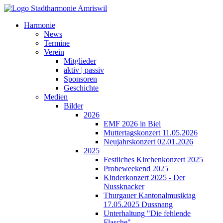
Harmonie
News
Termine
Verein
Mitglieder
aktiv | passiv
Sponsoren
Geschichte
Medien
Bilder
2026
EMF 2026 in Biel
Muttertagskonzert 11.05.2026
Neujahrskonzert 02.01.2026
2025
Festliches Kirchenkonzert 2025
Probeweekend 2025
Kinderkonzert 2025 - Der
Nussknacker
Thurgauer Kantonalmusiktag
17.05.2025 Dussnang
Unterhaltung "Die fehlende
Flasche"