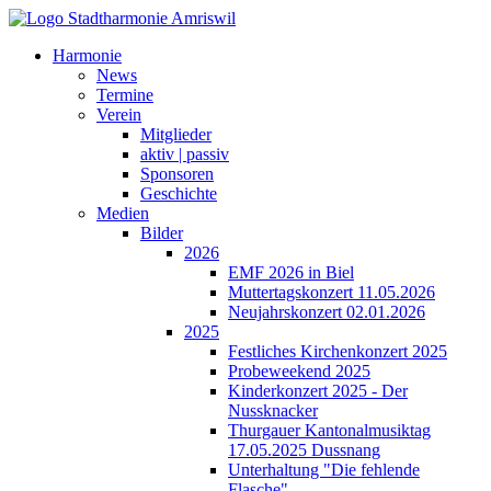
Harmonie
News
Termine
Verein
Mitglieder
aktiv | passiv
Sponsoren
Geschichte
Medien
Bilder
2026
EMF 2026 in Biel
Muttertagskonzert 11.05.2026
Neujahrskonzert 02.01.2026
2025
Festliches Kirchenkonzert 2025
Probeweekend 2025
Kinderkonzert 2025 - Der
Nussknacker
Thurgauer Kantonalmusiktag
17.05.2025 Dussnang
Unterhaltung "Die fehlende
Flasche"