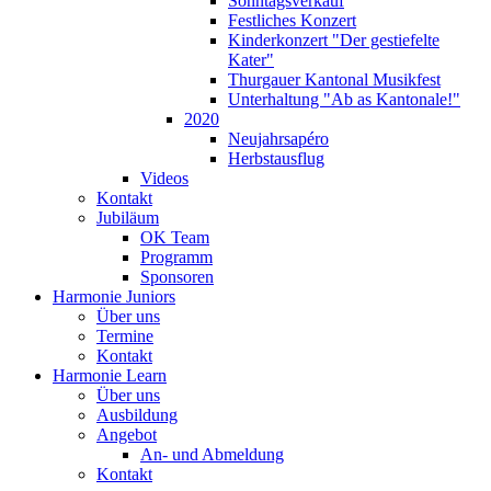
Sonntagsverkauf
Festliches Konzert
Kinderkonzert "Der gestiefelte
Kater"
Thurgauer Kantonal Musikfest
Unterhaltung "Ab as Kantonale!"
2020
Neujahrsapéro
Herbstausflug
Videos
Kontakt
Jubiläum
OK Team
Programm
Sponsoren
Harmonie Juniors
Über uns
Termine
Kontakt
Harmonie Learn
Über uns
Ausbildung
Angebot
An- und Abmeldung
Kontakt